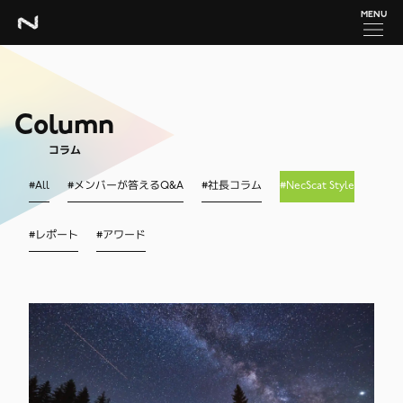
MENU
Column
コラム
#
All
#
メンバーが答えるQ&A
#
社長コラム
#
NecScat Style
#
レポート
#
アワード