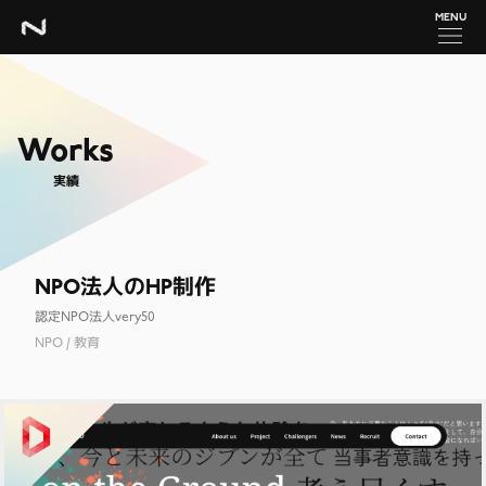
MENU
Works
実績
NPO法人のHP制作
認定NPO法人very50
NPO / 教育