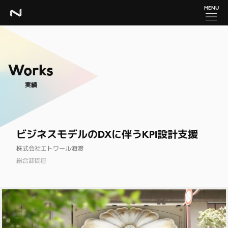
MENU
Works
実績
ビジネスモデルのDXに伴うKPI設計支援
株式会社エトワール海渡
総合卸問屋