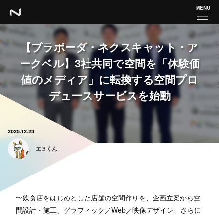
MENU
【ブラボーダ・ネクスキャット・ア
ークベル】3社共同で空間を「体験価
値のメディア」に転換する空間プロ
デュースサービスを始動
2025.12.23
エヌくん
〜飲食店をはじめとした店舗の空間作りを、企画立案から空
間設計・施工、グラフィック／Web／映像デザイン、さらに