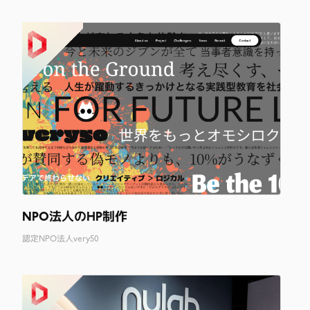
NPO法人のHP制作
認定NPO法人very50