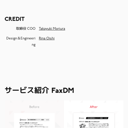
CREDIT
取締役 COO
Takayuki Moriura
Design＆Engineeri
Rina Oishi
ng
サービス紹介 FaxDM