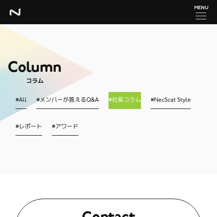
MENU
Column
コラム
#
All
#
メンバーが答えるQ&A
#
社長コラム
#
NecScat Style
#
レポート
#
アワード