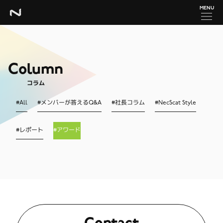
MENU
Column
コラム
#
All
#
メンバーが答えるQ&A
#
社長コラム
#
NecScat Style
#
レポート
#
アワード